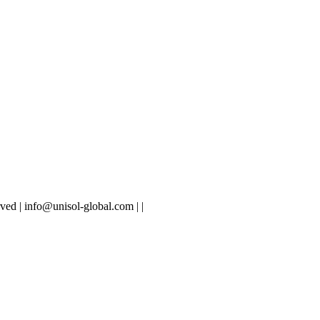
ved | info@unisol-global.com |
|