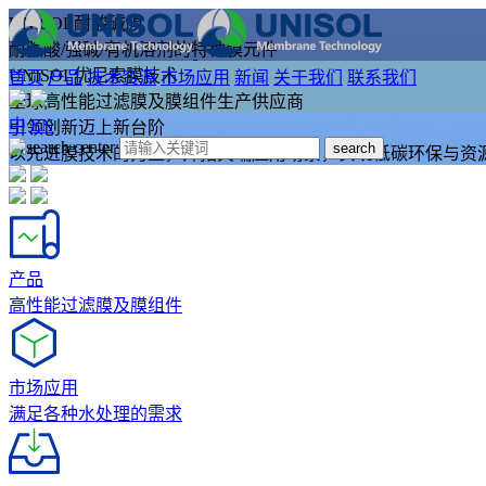
UNISOL耐酸碱膜
耐强酸/强碱/有机溶剂的特种膜元件
UNISOL优尼索膜技术
首页
产品
技术资源
市场应用
新闻
关于我们
联系我们
全球高性能过滤膜及膜组件生产供应商
中
EN
引领创新迈上新台阶
search
以先进膜技术的力量，开拓尖端应用场景，实现低碳环保与资
产品
高性能过滤膜及膜组件
市场应用
满足各种水处理的需求